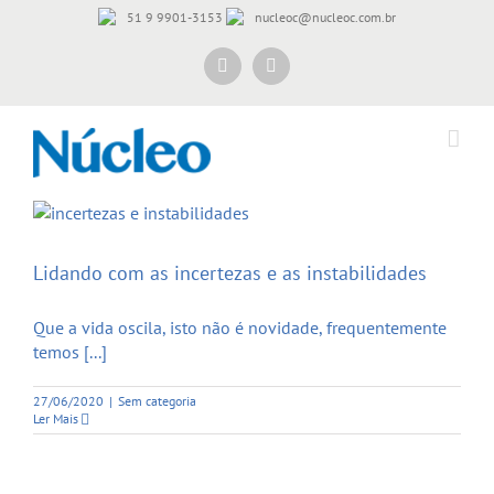
Skip
51 9 9901-3153
nucleoc@nucleoc.com.br
to
content
Instagram
Facebook
Lidando com as incertezas e as instabilidades
Que a vida oscila, isto não é novidade, frequentemente
temos [...]
27/06/2020
|
Sem categoria
Ler Mais