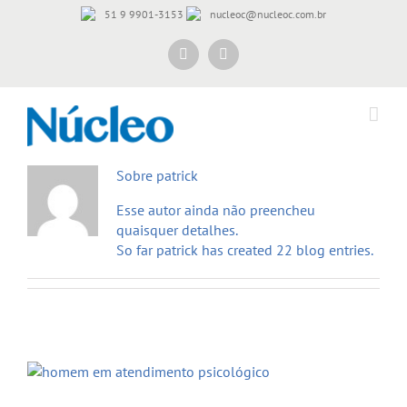
Skip
51 9 9901-3153
nucleoc@nucleoc.com.br
to
content
Instagram
Facebook
Sobre
patrick
Esse autor ainda não preencheu
quaisquer detalhes.
So far patrick has created 22 blog entries.