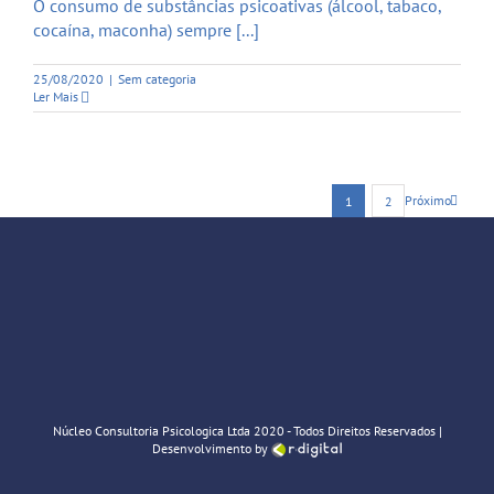
O consumo de substâncias psicoativas (álcool, tabaco,
cocaína, maconha) sempre [...]
25/08/2020
|
Sem categoria
Ler Mais
Próximo
1
2
Núcleo Consultoria Psicologica Ltda 2020 - Todos Direitos Reservados |
Desenvolvimento by